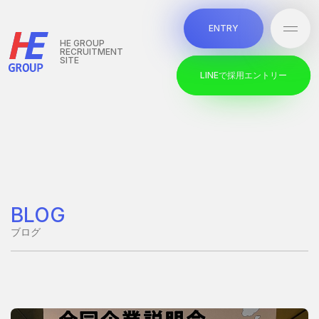
本文までスキップする
E
N
T
R
Y
メニ
E
N
T
R
Y
HE GROUP
RECRUITMENT
SITE
L
I
N
E
で
採
用
エ
ン
ト
リ
ー
L
I
N
E
で
採
用
エ
ン
ト
リ
ー
BLOG
ブログ