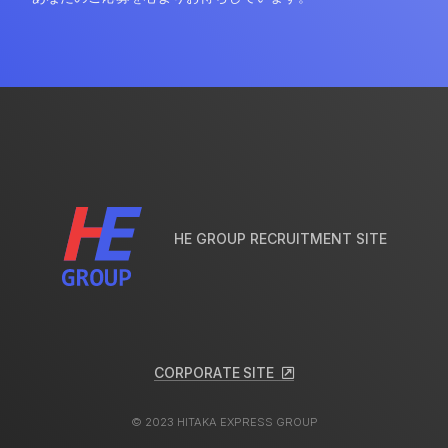
HE GROUP RECRUITMENT SITE
C
O
R
P
O
R
A
T
E
S
I
T
E
C
O
R
P
O
R
A
T
E
S
I
T
E
© 2023 HITAKA EXPRESS GROUP