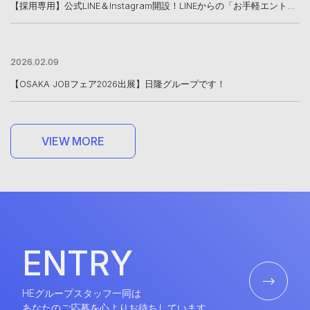
【採用専用】公式LINE＆Instagram開設！LINEからの「お手軽エントリー」も受付中
2026.02.09
【OSAKA JOBフェア2026出展】日隆グループです！
V
I
E
W
M
O
R
E
V
I
E
W
M
O
R
E
E
N
T
R
Y
E
N
T
R
Y
HEグループスタッフ一同は
あなたのご応募を心よりお待ちしています。