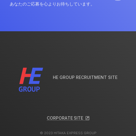
あなたのご応募を心よりお待ちしています。
HE GROUP RECRUITMENT SITE
C
O
R
P
O
R
A
T
E
S
I
T
E
C
O
R
P
O
R
A
T
E
S
I
T
E
© 2023 HITAKA EXPRESS GROUP