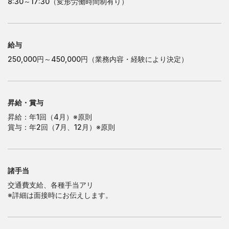
8:30～17:30（変形労働時間制有り）
大
阪
営
業
所
大
阪
営
業
所
南
大
阪
営
業
所
南
大
阪
営
業
所
給与
250,000円～450,000円（業務内容・経験により決定）
昇給・賞与
昇給：年1回（4月）※原則
賞与：年2回（7月、12月）※原則
諸手当
交通費支給、各種手当アリ
※詳細は面接時にお伝えします。