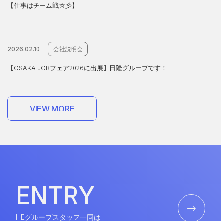
【仕事はチーム戦☆彡】
2026.02.10
会社説明会
【OSAKA JOBフェア2026に出展】日隆グループです！
V
I
E
W
M
O
R
E
V
I
E
W
M
O
R
E
E
N
T
R
Y
E
N
T
R
Y
HEグループスタッフ一同は