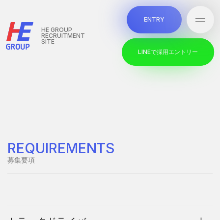
本文までスキップする
E
N
T
R
Y
メニ
E
N
T
R
Y
HE GROUP
RECRUITMENT
SITE
L
I
N
E
で
採
用
エ
ン
ト
リ
ー
L
I
N
E
で
採
用
エ
ン
ト
リ
ー
REQUIREMENTS
募集要項