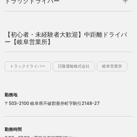
トラックドライバー
日
隆
運
輸
株
式
会
社
日
隆
運
輸
株
式
会
社
【初心者・未経験者大歓迎】中距離ドライバ
大
阪
営
業
所
ー【岐阜営業所】
大
阪
営
業
所
岐
阜
営
業
所
岐
阜
営
業
所
九
州
営
業
所
九
州
営
業
所
トラックドライバー
日隆運輸株式会社
岐阜営業所
日
隆
産
業
株
式
会
社
日
隆
産
業
株
式
会
社
東
京
営
業
所
東
京
営
業
所
勤務地
千
葉
営
業
所
千
葉
営
業
所
〒503-2100 岐阜県不破郡垂井町字駒引2148-27
茨
木
営
業
所
茨
木
営
業
所
姫
路
営
業
所
姫
路
営
業
所
勤務時間
株
式
会
社
フ
ジ
タ
カ
株
式
会
社
フ
ジ
タ
カ