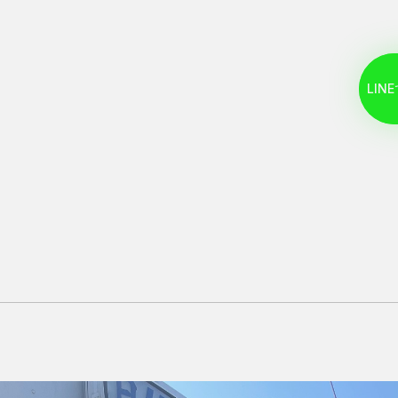
L
I
N
E
L
I
N
E