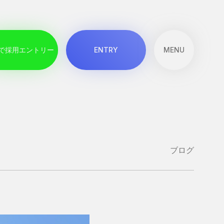
で
採
用
エ
ン
ト
リ
ー
E
N
T
R
Y
MENU
メニューを開
で
採
用
エ
ン
ト
リ
ー
E
N
T
R
Y
ブログ