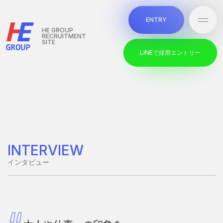
本文までスキップする
E
N
T
R
Y
メニ
E
N
T
R
Y
HE GROUP
RECRUITMENT
SITE
L
I
N
E
で
採
用
エ
ン
ト
リ
ー
L
I
N
E
で
採
用
エ
ン
ト
リ
ー
INTERVIEW
インタビュー