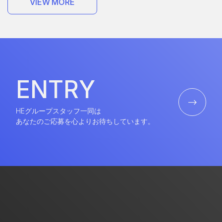
V
I
E
W
M
O
R
E
V
I
E
W
M
O
R
E
E
N
T
R
Y
E
N
T
R
Y
HEグループスタッフ一同は
あなたのご応募を心よりお待ちしています。