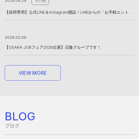
2026.06.24
その他
【採用専用】公式LINE＆Instagram開設！LINEからの「お手軽エントリー」も受付中
2026.02.09
【OSAKA JOBフェア2026出展】日隆グループです！
V
I
E
W
M
O
R
E
V
I
E
W
M
O
R
E
BLOG
ブログ