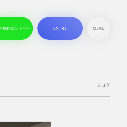
で
採
用
エ
ン
ト
リ
ー
E
N
T
R
Y
MENU
メニューを開
で
採
用
エ
ン
ト
リ
ー
E
N
T
R
Y
ブログ