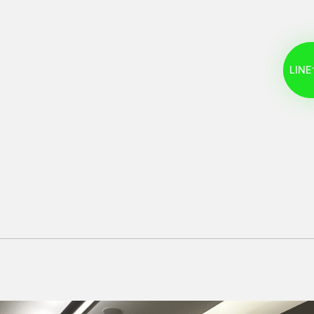
L
I
N
E
L
I
N
E