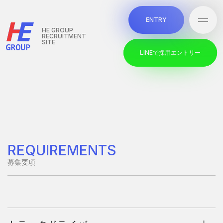
本文までスキップする
E
N
T
R
Y
メニ
E
N
T
R
Y
HE GROUP
RECRUITMENT
SITE
L
I
N
E
で
採
用
エ
ン
ト
リ
ー
L
I
N
E
で
採
用
エ
ン
ト
リ
ー
REQUIREMENTS
募集要項