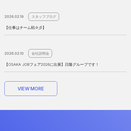
2026.02.19
スタッフブログ
【仕事はチーム戦☆彡】
2026.02.10
会社説明会
【OSAKA JOBフェア2026に出展】日隆グループです！
V
I
E
W
M
O
R
E
V
I
E
W
M
O
R
E