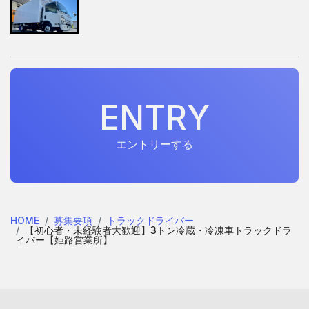
E
N
T
R
Y
E
N
T
R
Y
エントリーする
HOME
募集要項
トラックドライバー
【初心者・未経験者大歓迎】3トン冷蔵・冷凍車トラックドラ
イバー【姫路営業所】