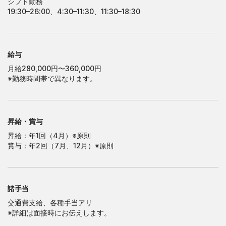
シフト勤務
19:30–26:00、4:30–11:30、11:30–18:30
大
阪
営
業
所
大
阪
営
業
所
南
大
阪
営
業
所
南
大
阪
営
業
所
給与
月給280,000円〜360,000円
※勤務時間帯で異なります。
昇給・賞与
昇給：年1回（4月）※原則
賞与：年2回（7月、12月）※原則
諸手当
交通費支給、各種手当アリ
※詳細は面接時にお伝えします。