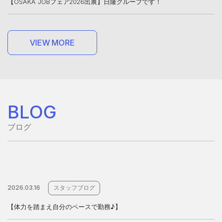
【OSAKA JOBフェア2026出展】日隆グループです！
V
I
E
W
M
O
R
E
V
I
E
W
M
O
R
E
BLOG
ブログ
2026.03.16
スタッフブログ
【体力を踏まえ自分のペースで勤務♪】