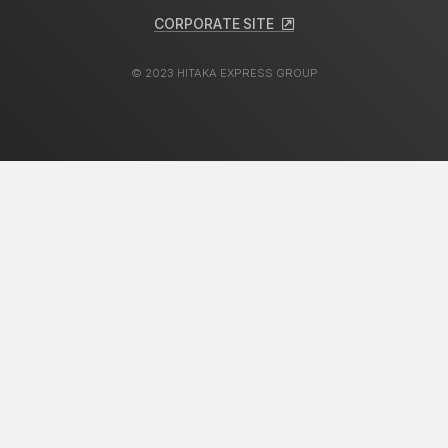
C
O
R
P
O
R
A
T
E
S
I
T
E
C
O
R
P
O
R
A
T
E
S
I
T
E
© 2023 HITAKA EXPRESS GROUP