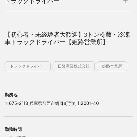
トラックドライバー
日
隆
運
輸
株
式
会
社
日
隆
運
輸
株
式
会
社
【初心者・未経験者大歓迎】3トン冷蔵・冷凍
大
阪
営
業
所
車トラックドライバー【姫路営業所】
大
阪
営
業
所
岐
阜
営
業
所
岐
阜
営
業
所
九
州
営
業
所
九
州
営
業
所
トラックドライバー
日隆産業株式会社
姫路営業所
日
隆
産
業
株
式
会
社
日
隆
産
業
株
式
会
社
東
京
営
業
所
東
京
営
業
所
勤務地
千
葉
営
業
所
千
葉
営
業
所
〒675-2113 兵庫県加西市綱引町字丸山2001-40
茨
木
営
業
所
茨
木
営
業
所
姫
路
営
業
所
姫
路
営
業
所
勤務時間
株
式
会
社
フ
ジ
タ
カ
株
式
会
社
フ
ジ
タ
カ