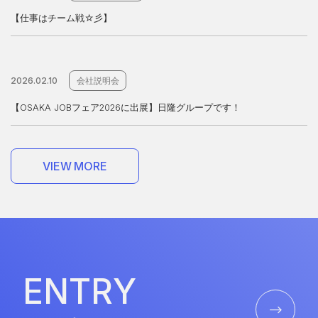
【仕事はチーム戦☆彡】
2026.02.10
会社説明会
【OSAKA JOBフェア2026に出展】日隆グループです！
V
I
E
W
M
O
R
E
V
I
E
W
M
O
R
E
E
N
T
R
Y