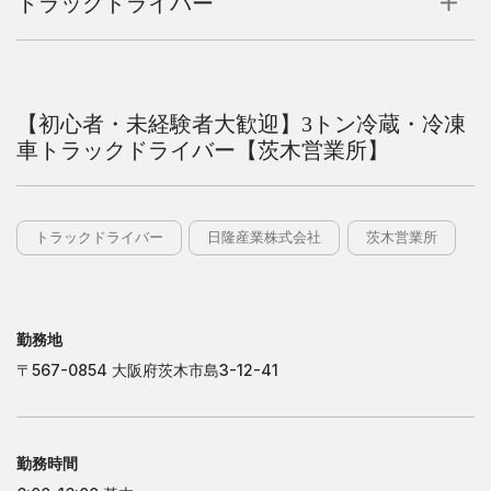
トラックドライバー
日
隆
運
輸
株
式
会
社
日
隆
運
輸
株
式
会
社
【初心者・未経験者大歓迎】3トン冷蔵・冷凍
大
阪
営
業
所
車トラックドライバー【茨木営業所】
大
阪
営
業
所
岐
阜
営
業
所
岐
阜
営
業
所
九
州
営
業
所
九
州
営
業
所
トラックドライバー
日隆産業株式会社
茨木営業所
日
隆
産
業
株
式
会
社
日
隆
産
業
株
式
会
社
東
京
営
業
所
東
京
営
業
所
勤務地
千
葉
営
業
所
千
葉
営
業
所
〒567-0854 大阪府茨木市島3-12-41
茨
木
営
業
所
茨
木
営
業
所
姫
路
営
業
所
姫
路
営
業
所
勤務時間
株
式
会
社
フ
ジ
タ
カ
株
式
会
社
フ
ジ
タ
カ