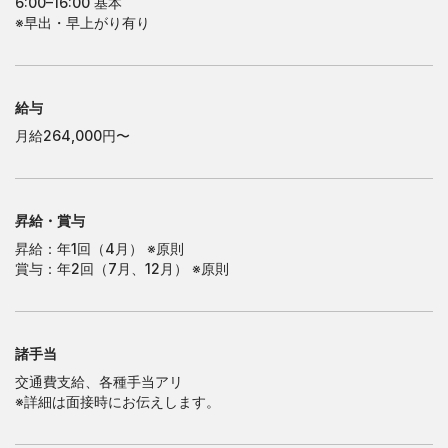
6:00–16:00 基本
※早出・早上がり有り
大
阪
営
業
所
大
阪
営
業
所
南
大
阪
営
業
所
南
大
阪
営
業
所
給与
月給264,000円〜
昇給・賞与
昇給：年1回（4月） ※原則
賞与：年2回（7月、12月） ※原則
諸手当
交通費支給、各種手当アリ
※詳細は面接時にお伝えします。