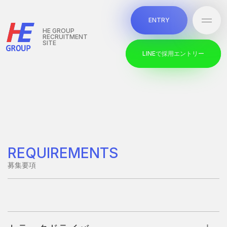
本文までスキップする
E
N
T
R
Y
メニ
E
N
T
R
Y
HE GROUP
RECRUITMENT
SITE
L
I
N
E
で
採
用
エ
ン
ト
リ
ー
L
I
N
E
で
採
用
エ
ン
ト
リ
ー
REQUIREMENTS
募集要項