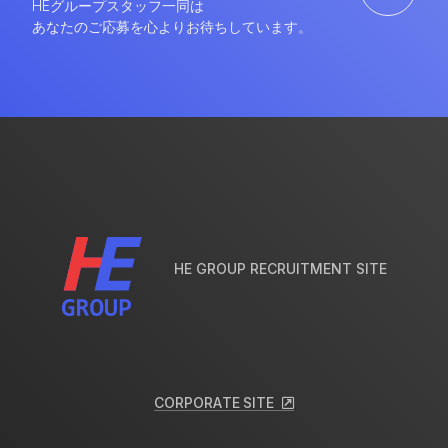
E
N
T
R
Y
HEグループスタッフ一同は
あなたのご応募を心よりお待ちしています。
HE GROUP RECRUITMENT SITE
C
O
R
P
O
R
A
T
E
S
I
T
E
C
O
R
P
O
R
A
T
E
S
I
T
E