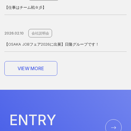
【仕事はチーム戦☆彡】
2026.02.10
会社説明会
【OSAKA JOBフェア2026に出展】日隆グループです！
V
I
E
W
M
O
R
E
V
I
E
W
M
O
R
E
E
N
T
R
Y