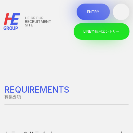
本文までスキップする
E
N
T
R
Y
メニ
E
N
T
R
Y
HE GROUP
RECRUITMENT
SITE
L
I
N
E
で
採
用
エ
ン
ト
リ
ー
L
I
N
E
で
採
用
エ
ン
ト
リ
ー
REQUIREMENTS
募集要項