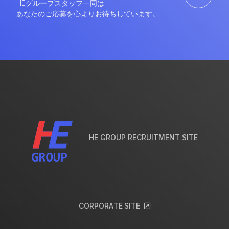
E
N
T
R
Y
HEグループスタッフ一同は
あなたのご応募を心よりお待ちしています。
HE GROUP RECRUITMENT SITE
C
O
R
P
O
R
A
T
E
S
I
T
E
C
O
R
P
O
R
A
T
E
S
I
T
E