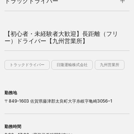
トラックドライバー
日
隆
運
輸
株
式
会
社
日
隆
運
輸
株
式
会
社
【初心者・未経験者大歓迎】長距離（フリ
大
阪
営
業
所
ー）ドライバー【九州営業所】
大
阪
営
業
所
岐
阜
営
業
所
岐
阜
営
業
所
九
州
営
業
所
九
州
営
業
所
トラックドライバー
日隆運輸株式会社
九州営業所
日
隆
産
業
株
式
会
社
日
隆
産
業
株
式
会
社
東
京
営
業
所
東
京
営
業
所
勤務地
千
葉
営
業
所
千
葉
営
業
所
〒849-1603 佐賀県藤津郡太良町大字糸岐字亀崎3056−1
茨
木
営
業
所
茨
木
営
業
所
姫
路
営
業
所
姫
路
営
業
所
勤務時間
株
式
会
社
フ
ジ
タ
カ
株
式
会
社
フ
ジ
タ
カ