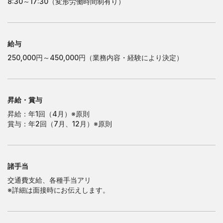
8:30～17:30（変形労働時間制有り）
大
阪
営
業
所
大
阪
営
業
所
南
大
阪
営
業
所
南
大
阪
営
業
所
給与
250,000円～450,000円（業務内容・経験により決定）
昇給・賞与
昇給：年1回（4月）※原則
賞与：年2回（7月、12月）※原則
諸手当
交通費支給、各種手当アリ
※詳細は面接時にお伝えします。